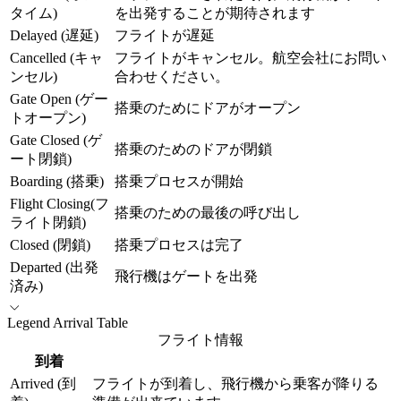
市
タイム)
を出発することが期待されます
や
Delayed (遅延)
フライトが遅延
航
Cancelled (キャ
フライトがキャンセル。航空会社にお問い
空
ンセル)
合わせください。
会
Gate Open (ゲー
社
搭乗のためにドアがオープン
トオープン)
Gate Closed (ゲ
搭乗のためのドアが閉鎖
ート閉鎖)
Boarding (搭乗)
搭乗プロセスが開始
Flight Closing(フ
搭乗のための最後の呼び出し
ライト閉鎖)
Closed (閉鎖)
搭乗プロセスは完了
Departed (出発
飛行機はゲートを出発
済み)
Legend Arrival Table
フライト情報
到着
Arrived (到
フライトが到着し、飛行機から乗客が降りる