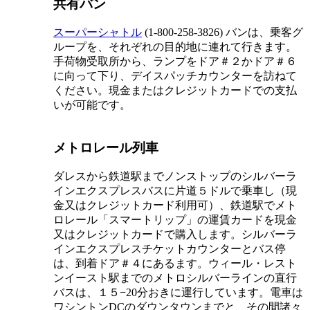
共有バン
スーパーシャトル
(1-800-258-3826) バンは、乗客グ
ループを、それぞれの目的地に連れて行きます。
手荷物受取所から、ランプをドア＃２かドア＃６
に向って下り、デイスパッチカウンターを訪ねて
ください。現金またはクレジットカードでの支払
いが可能です。
メトロレール列車
ダレスから鉄道駅までノンストップのシルバーラ
インエクスプレスバスに片道５ドルで乗車し（現
金又はクレジットカード利用可）、鉄道駅でメト
ロレール「スマートリップ」の運賃カードを現金
又はクレジットカードで購入します。シルバーラ
インエクスプレスチケットカウンターとバス停
は、到着ドア＃４にあるます。ウィール・レスト
ンイースト駅までのメトロシルバーラインの直行
バスは、１５−20分おきに運行しています。電車は
ワシントンDCのダウンタウンまでと、その間諸々