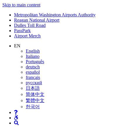
Skip to main content
Supernav
Metropolitan Washington Airports Authority
Reagan National Airport
Dulles Toll Road
PassPark
Airport Merch
Nav
EN
English
Search
Italiano
Português
deutsch
español
français
русский
日本語
简体中文
繁體中文
한국어