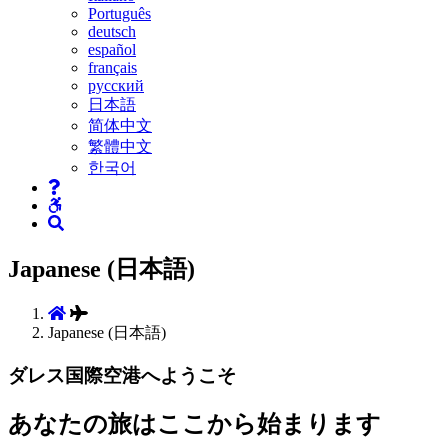
Português
deutsch
español
français
русский
日本語
简体中文
繁體中文
한국어
Japanese (日本語)
Japanese (日本語)
ダレス国際空港へようこそ
あなたの旅はここから始まります