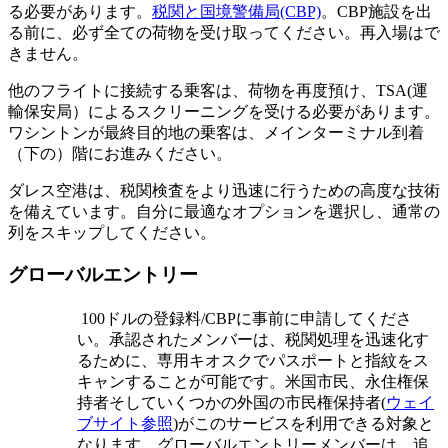
る必要があります。
税関と国境警備局(CBP)
。CBP施設を出
る前に、必ず全ての荷物を受け取ってください。再入場はで
きません。
他のフライトに接続する乗客は、荷物を再度預け、TSA(運
輸保安局）によるスクリーニングを受ける必要があります。
ワシントンが最終目的地の乗客は、メインターミナル到着
（下の）階にお進みください。
ダレス空港は、税関検査をより迅速に行うための高度な技術
を備えています。自分に最適なオプションを選択し、通常の
列をスキップしてください。
グローバルエントリー
100ドルの登録料/CBPに事前に申請してくださ
い。承認されたメンバーは、税関処理を迅速化す
るために、専用キオスクでパスポートと指紋をス
キャンすることが可能です。米国市民、永住権保
持者そしていくつかの外国の市民権保持者(
ウェイ
ブサイト参照
)がこのサービスを利用できる対象と
なります。グローバルエントリーメンバーは、追