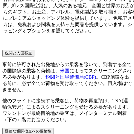
照. ダレス国際空港は、人気のある地元、全国と世界のお店
らのギフト、お土産、アパレル、電化製品を取り揃え、お客
にプレミアムショッピング体験を提供しています。免税アメ
カは、免税および関税を支払った商品を提供しています。シ
ッピングオプションを参照してください。
税関と入国審査
事前に許可された出発地からの乗客を除いて、到着する全て
の国際線の乗客と荷物は、
米国
によってスクリーニングされ
る必要があります。
税関と国境警備局(CBP)
。CBP施設を出
る前に、必ず全ての荷物を受け取ってください。再入場はで
きません。
他のフライトに接続する乗客は、荷物を再度預け、TSA(運
輸保安局）によるスクリーニングを受ける必要があります。
ワシントンが最終目的地の乗客は、メインターミナル到着
（下の）階にお進みください。
迅速な税関検査への適格性