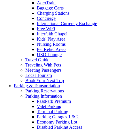
AeroTrain
Baggage Carts
Charging Stations
Concierge
International Currency Exchange
Free WiFi
Interfaith Chapel
Kids' Play Area
Nursing Rooms
Pet Relief Areas
USO Lounge
Travel Guide
Traveling With Pets
Meeting Passengers
Local Tourism
Book Your Next Trip
Parking
& Transportation
Parking Reservations
Parking Information
PassPark Premium
Valet Parking
Terminal Parking
Parking Garages 1 & 2
Economy Parking Lot
Disabled Parking Access