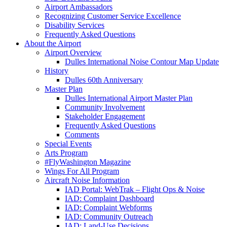
Airport Ambassadors
Recognizing Customer Service Excellence
Disability Services
Frequently Asked Questions
About
the Airport
Airport Overview
Dulles International Noise Contour Map Update
History
Dulles 60th Anniversary
Master Plan
Dulles International Airport Master Plan
Community Involvement
Stakeholder Engagement
Frequently Asked Questions
Comments
Special Events
Arts Program
#FlyWashington Magazine
Wings For All Program
Aircraft Noise Information
IAD Portal: WebTrak – Flight Ops & Noise
IAD: Complaint Dashboard
IAD: Complaint Webforms
IAD: Community Outreach
IAD: Land-Use Decisions