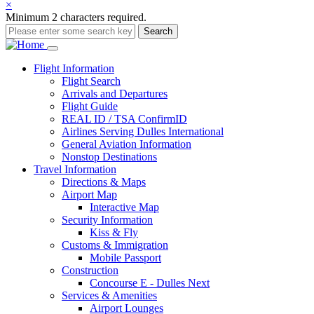
×
Minimum 2 characters required.
Search
Main
Flight
Information
Flight Search
navigation
Arrivals and Departures
Flight Guide
REAL ID / TSA ConfirmID
Airlines Serving Dulles International
General Aviation Information
Nonstop Destinations
Travel
Information
Directions & Maps
Airport Map
Interactive Map
Security Information
Kiss & Fly
Customs & Immigration
Mobile Passport
Construction
Concourse E - Dulles Next
Services & Amenities
Airport Lounges