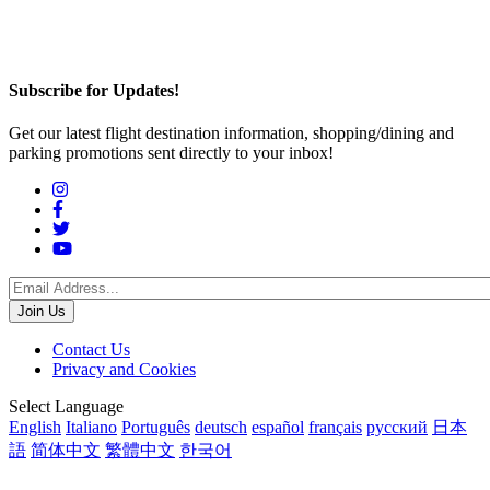
Subscribe for Updates!
Get our latest flight destination information, shopping/dining and
parking promotions sent directly to your inbox!
Social
Menu
Footer
Contact Us
Privacy and Cookies
menu
Translations
Select Language
English
Italiano
Português
deutsch
español
français
русский
日本
語
简体中文
繁體中文
한국어