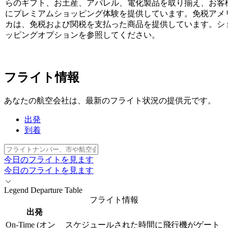
らのギフト、お土産、アパレル、電化製品を取り揃え、お客
にプレミアムショッピング体験を提供しています。免税アメ
カは、免税および関税を支払った商品を提供しています。シ
ッピングオプションを参照してください。
フライト情報
あなたの航空会社は、最新のフライト状況の提供元です。
出発
到着
フ
ラ
今日のフライトを見ます
イ
今日のフライトを見ます
ト
Legend Departure Table
ナ
フライト情報
ン
出発
バ
ー、
On-Time (オン
スケジュールされた時間に飛行機がゲート