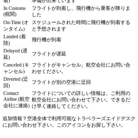
着)
準備が出来ています
In Customs
フライトが到着し、飛行機から乗客が降りま
(税関)
した
On-Time (オ
スケジュールされた時間に飛行機が到着する
ンタイム)
と予想されます
Landed (着
飛行機が到着
陸)
Delayed (遅
フライトが遅延
延)
Canceled (キ
フライトがキャンセル。航空会社にお問い合
ャンセル)
わせください。
Diverted (迂
フライトが別の空港に迂回
回)
Contact
フライトについての詳しい情報は、ご利用の
Airline (航空
航空会社にお問い合わせて下さい。できるだ
会社に連絡)
け早く連絡してください。
追加情報？空港全体で利用可能なトラベラーズエイドデスク
にお問い合わせ下さい。このアイコンをお探し下さい。