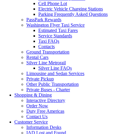
Cell Phone Lot
Electric Vehicle Charging Stations
Parking Frequently Asked Questions
PassPark Rewards
Washington Flyer Taxi Service
Estimated Taxi Fares
Service Standards
Taxi FAQs
Contacts
Ground Transportation
Rental Cars
Silver Line Metrorail
Silver Line FAQs
Limousine and Sedan Services
Private Pickup
Other Public Transportation
Private Buses - Charter
Shopping
& Dining
Interactive Directory
Order Now
Duty Free Americas
Contact Us
Customer
Service
Information Desks
IAD Lost and Found